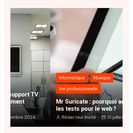
Informatique
Musique
Vie professionnelle
N
Mr Suricate : pourquoi automatiser
s
les tests pour le web ?
e
Rédacteur Invité
31 juillet 2024