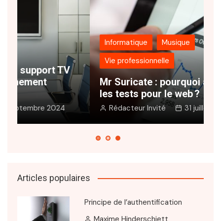
Informatique
Musique
Vie professionnelle
N
Mr Suricate : pourquoi automatiser
s
les tests pour le web ?
e
Rédacteur Invité
31 juillet 2024
Articles populaires
Principe de l’authentification
Maxime Hinderschiett