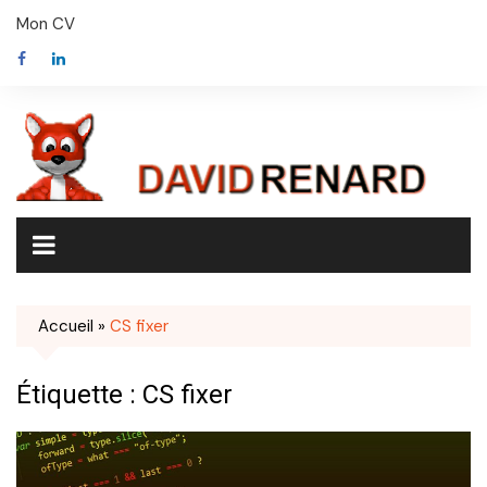
Skip
Mon CV
to
content
Accueil
»
CS fixer
Étiquette :
CS fixer