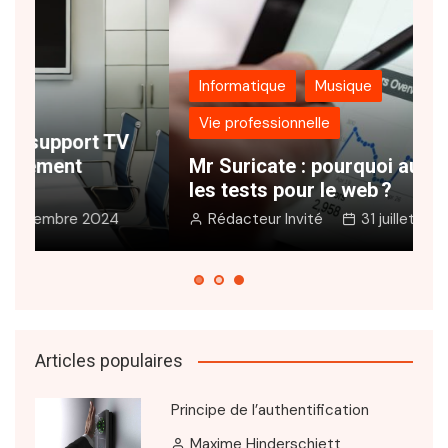
Informatique
Musique
Vie professionnelle
N
Mr Suricate : pourquoi automatiser
s
les tests pour le web ?
e
Rédacteur Invité
31 juillet 2024
Articles populaires
Principe de l’authentification
Maxime Hinderschiett