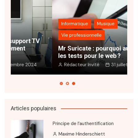
Informatique
Musique
Vie professionnelle
N
Mr Suricate : pourquoi automatiser
s
les tests pour le web ?
e
Rédacteur Invité
31 juillet 2024
Articles populaires
Principe de l’authentification
Maxime Hinderschiett