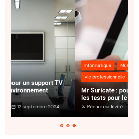
Informatique
Musique
Vie professionnelle
N
Mr Suricate : pourquoi automatiser
s
les tests pour le web ?
e
Rédacteur Invité
31 juillet 2024