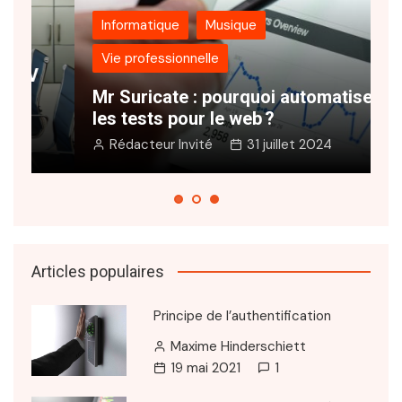
Informatique
Musique
Vie professionnelle
N
Mr Suricate : pourquoi automatiser
s
les tests pour le web ?
e
Rédacteur Invité
31 juillet 2024
Articles populaires
Principe de l’authentification
Maxime Hinderschiett
19 mai 2021
1