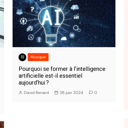
Vie professionnelle
Pourquoi opter pour un
eur
support TV mural dans un
Musique
rvice de la
environnement professionnel
 votre
Pourquoi se former à l’intelligence
Rédacteur Invité
artificielle est-il essentiel
25 juillet 2024
12 septembre 2024
aujourd’hui ?
David Renard
28 juin 2024
0