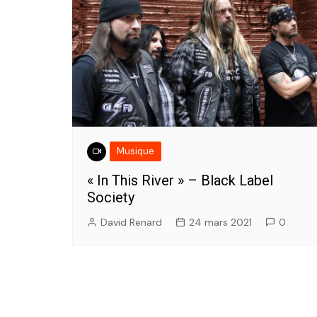
Musique
« In This River » – Black Label
Society
David Renard
24 mars 2021
0