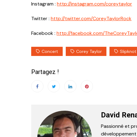
Instagram :
http://instagram.com/coreytaylor
Twitter :
http://twitter.com/CoreyTaylorRock
Facebook :
http://facebook.com/TheCoreyTayl
Concert
Corey Taylor
Slipknot
Partagez !
David Ren
Passionné et pr
développement in