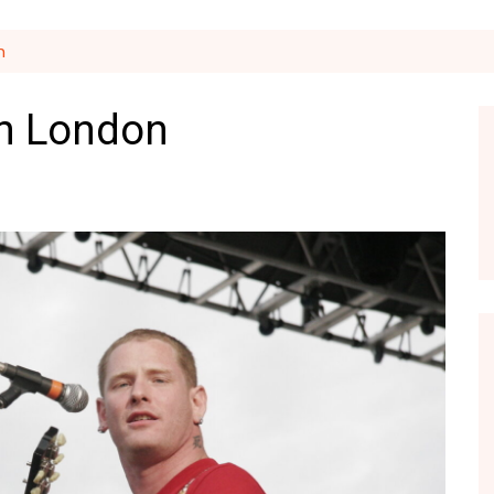
n
in London