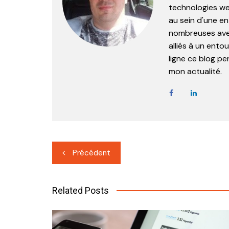
technologies web
au sein d'une en
nombreuses ave
alliés à un ent
ligne ce blog pe
mon actualité.
Navigation
Précédent
de
l’article
Related Posts