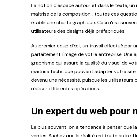
La notion d’espace autour et dans le texte, un m
maîtrise de la composition… toutes ces quest
établir une charte graphique. Ceci n’est souven
utilisateurs des designs déjà préfabriqués.
nformatique
Musique
Informatique
Au premier coup d’œil, un travail effectué par 
ie professionnelle
parfaitement l’image de votre entreprise. Un
Nimbee, intégra
r Suricate : pourquoi
Salesforce au s
graphisme qui assure la qualité du visuel de vot
utomatiser les tests pour le
digitalisation d
maîtrise technique pouvant adapter votre site i
eb ?
entreprise
devenu une nécessité, puisque les utilisateurs
Rédacteur Invité
31 juillet 2024
Rédacteur Invité
réaliser différentes opérations.
Un expert du web pour m
Le plus souvent, on a tendance à penser que la c
ventes. Sachez que la réalité est toute autre. U