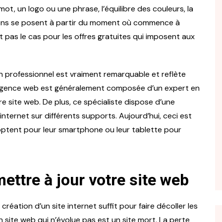
ot, un logo ou une phrase, l’équilibre des couleurs, la
ions se posent à partir du moment où commence à
t pas le cas pour les offres gratuites qui imposent aux
Vie professionnelle
un professionnel est vraiment remarquable et reflète
e agence web est généralement composée d’un expert en
Pourquoi opter pour un
teur
support TV mural dans un
ervice de la
re site web. De plus, ce spécialiste dispose d’une
environnement professionnel
e votre
nternet sur différents supports. Aujourd’hui, ceci est
Rédacteur Invité
 optent pour leur smartphone ou leur tablette pour
25 juillet 2024
12 septembre 2024
ettre à jour votre site web
réation d’un site internet suffit pour faire décoller les
n site web qui n’évolue pas est un site mort. La perte